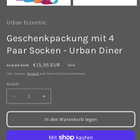
Medien
Medien
1
2
in
in
Urban Eccentric
Modal
Modal
öffnen
öffnen
Geschenkpackung mit 4
Paar Socken - Urban Diner
Normaler
Verkaufspreis
€15,95 EUR
€18,95 EUR
Sale
Preis
Inkl. Steuern.
Versand
wird beim Checkout berechnet
Anzahl
Anzahl
Verringere
Erhöhe
die
die
Menge
Menge
für
für
In den Warenkorb legen
Geschenkpackung
Geschenkpackung
mit
mit
4
4