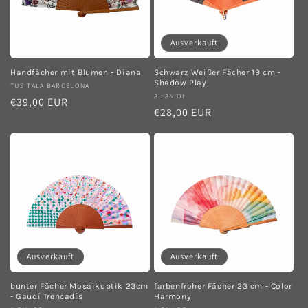
Ausverkauft
Handfächer mit Blumen - Diana
Schwarz Weißer Fächer 19 cm -
Shadow Play
Anbieter:
TUSITALA BARCELONA
Anbieter:
A FAN OF
Normaler
€39,00 EUR
Normaler
€28,00 EUR
Preis
Preis
Ausverkauft
Ausverkauft
bunter Fächer Mosaikoptik 23cm
farbenfroher Fächer 23 cm - Color
- Gaudí Trencadís
Harmony