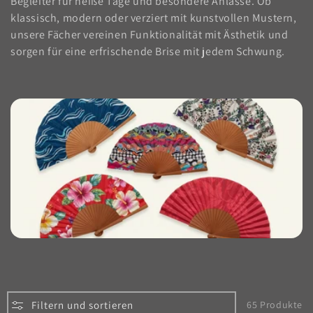
Begleiter für heiße Tage und besondere Anlässe. Ob
g
klassisch, modern oder verziert mit kunstvollen Mustern,
o
unsere Fächer vereinen Funktionalität mit Ästhetik und
sorgen für eine erfrischende Brise mit jedem Schwung.
r
i
e
:
Filtern und sortieren
65 Produkte