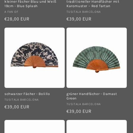
kleiner Fächer Blau und Weiß
traditioneller Handfächer mit
19cm - Blue Splash
Karomuster – Red Tartan
Anbieter:
A FAN OF
Anbieter:
TUSITALA BARCELONA
Normaler
€28,00 EUR
Normaler
€39,00 EUR
Preis
Preis
schwarzer Fächer - Bolillo
grüner Handfächer - Damast
Green
Anbieter:
TUSITALA BARCELONA
Anbieter:
TUSITALA BARCELONA
Normaler
€39,00 EUR
Normaler
€39,00 EUR
Preis
Preis