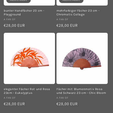
bunter Handfächer 23 cm -
mehrfarbiger Fächer 23 cm -
Playground
Chromatic Collage
Anbieter:
A FAN OF
Anbieter:
A FAN OF
Normaler
€28,00 EUR
Normaler
€28,00 EUR
Preis
Preis
eleganter Fächer Rot und Rosa
Fächer mit Blumenmotiv Rosa
23cm - Eukalyptus
und Schwarz 23 cm - Chic Bloom
Anbieter:
A FAN OF
Anbieter:
A FAN OF
Normaler
€28,00 EUR
Normaler
€28,00 EUR
Preis
Preis