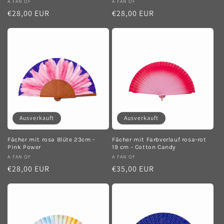
Anbieter:
A FAN OF
Anbieter:
A FAN OF
Normaler
€28,00 EUR
Normaler
€28,00 EUR
Preis
Preis
Ausverkauft
Ausverkauft
Fächer mit rosa Blüte 23cm -
Fächer mit Farbverlauf rosa-rot
Pink Power
19 cm - Cotton Candy
Anbieter:
A FAN OF
Anbieter:
A FAN OF
Normaler
€28,00 EUR
Normaler
€35,00 EUR
Preis
Preis