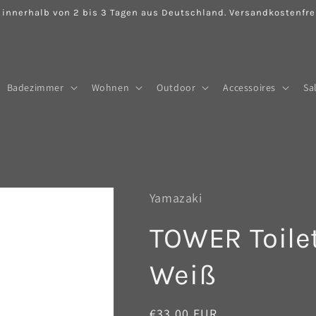
 innerhalb von 2 bis 3 Tagen aus Deutschland. Versandkostenfrei
Badezimmer
Wohnen
Outdoor
Accessoires
Sa
Yamazaki
TOWER Toilet
Weiß
Normaler
€33,00 EUR