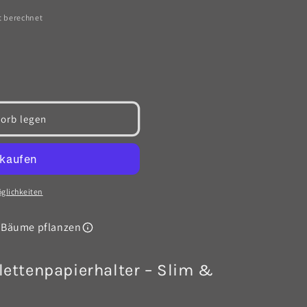
t berechnet
orb legen
halter
glichkeiten
 Bäume pflanzen
ettenpapierhalter – Slim &