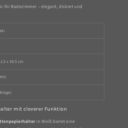
r Ihr Badezimmer – elegant, diskret und
aki
11.5 x 38.5 cm
(WH)
Ablage)
alter mit cleverer Funktion
ttenpapierhalter
in Weiß bietet eine