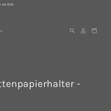
 ab 60€.
Einloggen
Warenkorb
le
tenpapierhalter -