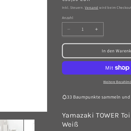
Preis
Inkl. Steuern.
Versand
wird beim Checkou
Anzahl
Anzahl
Verringere
Erhöhe
die
die
Menge
Menge
für
für
In den Warenk
TOWER
TOWER
Toilettenpapierhalter
Toilettenpapier
-
-
Weiß
Weiß
Weitere Bezahlmö
33 Baumpunkte sammeln und
Yamazaki TOWER Toil
Weiß