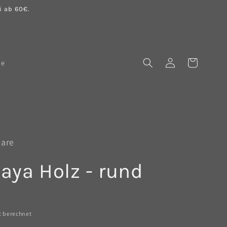
 ab 60€.
Einloggen
Warenkorb
le
ware
haya Holz - rund
t berechnet