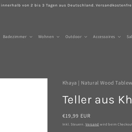
 innerhalb von 2 bis 3 Tagen aus Deutschland. Versandkostenfrei
Badezimmer
Wohnen
Outdoor
Accessoires
Sa
Khaya | Natural Wood Table
Teller aus K
Normaler
€19,99 EUR
Preis
Inkl. Steuern.
Versand
wird beim Checkou