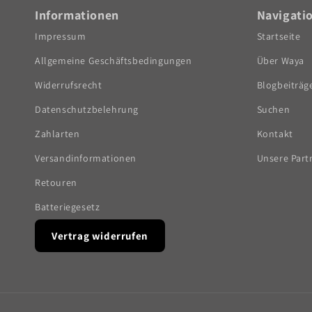
Informationen
Navigati
Impressum
Startseite
Allgemeine Geschäftsbedingungen
Über Waya
Widerrufsrecht
Blogbeiträg
Datenschutzbelehrung
Suchen
Zahlarten
Kontakt
Versandinformationen
Unsere Part
Retouren
Batteriegesetz
Vertrag widerrufen