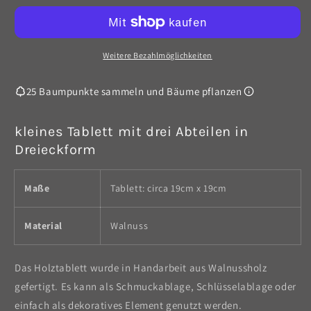
aus
aus
Walnussholz
Walnussholz
-
-
Dreieck
Dreieck
Weitere Bezahlmöglichkeiten
25 Baumpunkte sammeln und Bäume pflanzen
kleines Tablett mit drei Abteilen in
Dreieckform
Maße
Tablett: circa 19cm x 19cm
Material
Walnuss
Das Holztablett wurde in Handarbeit aus Walnussholz
gefertigt. Es kann als Schmuckablage, Schlüsselablage oder
einfach als dekoratives Element genutzt werden.