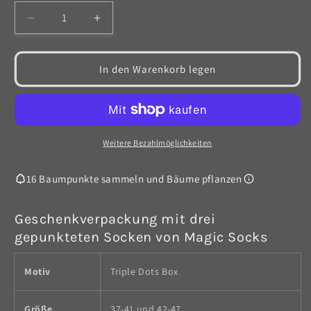
Verringere
Erhöhe
die
die
Menge
Menge
für
für
In den Warenkorb legen
gepunktete
gepunktete
Socken
Socken
in
in
Geschenkverpackung
Geschenkverpackung
-
-
Weitere Bezahlmöglichkeiten
3
3
Paar
Paar
16 Baumpunkte sammeln und Bäume pflanzen
Geschenkverpackung mit drei
gepunkteten Socken von Magic Socks
Motiv
Triple Dots Box
Größe
37-41 und 42-47