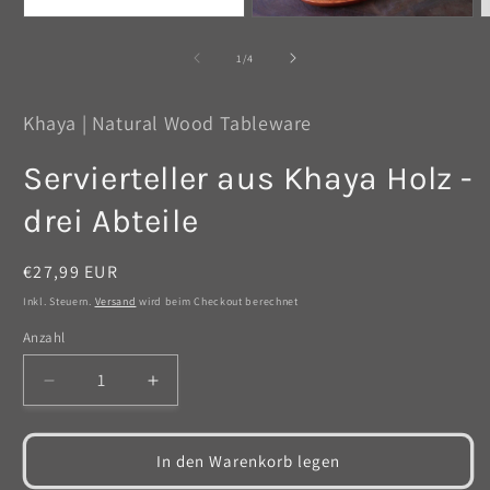
Medien
Medien
M
2
1
3
in
in
i
von
1
/
4
Modal
Modal
M
öffnen
öffnen
ö
Khaya | Natural Wood Tableware
Servierteller aus Khaya Holz -
drei Abteile
Normaler
€27,99 EUR
Preis
Inkl. Steuern.
Versand
wird beim Checkout berechnet
Anzahl
Anzahl
Verringere
Erhöhe
die
die
Menge
Menge
für
für
In den Warenkorb legen
Servierteller
Servierteller