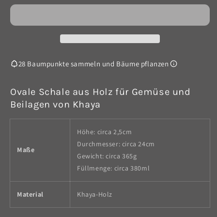
aus
aus
Khaya
Khaya
Holz
Holz
-
-
drei
drei
Abteile
Abteile
28 Baumpunkte sammeln und Bäume pflanzen
Ovale Schale aus Holz für Gemüse und
Beilagen von Khaya
Höhe: circa 2,5cm
Durchmesser: circa 24cm
Maße
Gewicht: circa 365g
Füllmenge: circa 380ml
Material
Khaya-Holz