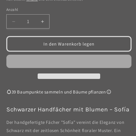
Anzahl
Anzahl
Verringere
Erhöhe
die
die
Menge
Menge
für
für
In den Warenkorb legen
schwarzer
schwarzer
Fächer
Fächer
mit
mit
Blumen
Blumen
-
-
Sofía
Sofía
39 Baumpunkte sammeln und Bäume pflanzen
Schwarzer Handfächer mit Blumen – Sofía
Der handgefertigte Fächer "Sofía" vereint die Eleganz von
Schwarz mit der zeitlosen Schönheit floraler Muster. Ein