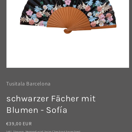
Medien
1
in
Tusitala Barcelona
Modal
öffnen
schwarzer Fächer mit
Blumen - Sofía
Normaler
€39,00 EUR
Preis
Inkl. Steuern.
Versand
wird beim Checkout berechnet