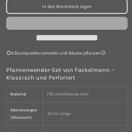
für
für
In den Warenkorb legen
Pfannenwender
Pfannenwender
aus
aus
Holz
Holz
8 Baumpunkte sammeln und Bäume pflanzen
Pfannenwender-Set von Fackelmann –
Klassisch und Perforiert
Material
FSC-zertifiziertes Holz
Abmessungen
30 cm Länge
(Klassisch)