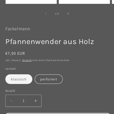
Medien
Medien
M
1
2
3
in
in
i
von
1
/
3
Modal
Modal
M
öffnen
öffnen
ö
Fackelmann
Pfannenwender aus Holz
Normaler
€7,90 EUR
Preis
Inkl. Steuern.
Versand
wird beim Checkout berechnet
variant
klassisch
perforiert
Anzahl
Anzahl
Verringere
Erhöhe
die
die
Menge
Menge