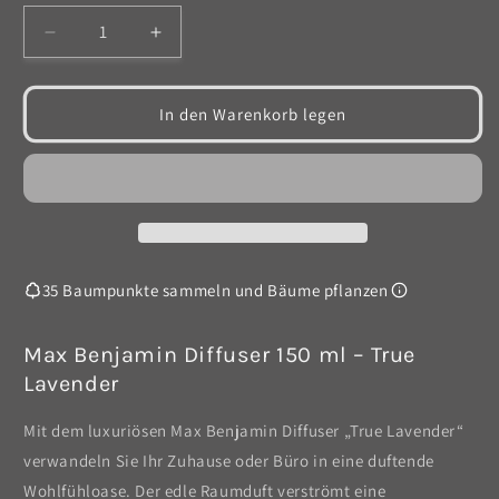
Verringere
Erhöhe
die
die
Menge
Menge
für
für
In den Warenkorb legen
Diffuser
Diffuser
-
-
True
True
Lavender
Lavender
35 Baumpunkte sammeln und Bäume pflanzen
Max Benjamin Diffuser 150 ml – True
Lavender
Mit dem luxuriösen Max Benjamin Diffuser „True Lavender“
verwandeln Sie Ihr Zuhause oder Büro in eine duftende
Wohlfühloase. Der edle Raumduft verströmt eine