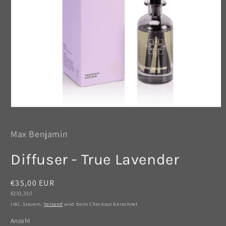
Medien
1
in
Max Benjamin
Modal
öffnen
Diffuser - True Lavender
Normaler
€35,00 EUR
Grundpreis
Preis
€233,33/l
Inkl. Steuern.
Versand
wird beim Checkout berechnet
Anzahl
Anzahl