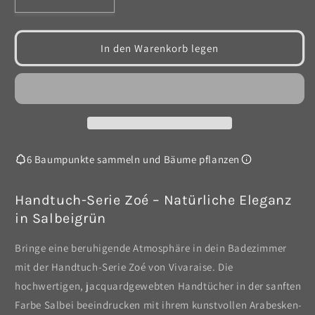
Verringere
Erhöhe
die
die
Menge
Menge
für
für
In den Warenkorb legen
Handtuch
Handtuch
Zoé
Zoé
-
-
Salbei
Salbei
6 Baumpunkte sammeln und Bäume pflanzen
Handtuch-Serie Zoé – Natürliche Eleganz
in Salbeigrün
Bringe eine beruhigende Atmosphäre in dein Badezimmer
mit der Handtuch-Serie Zoé von Vivaraise. Die
hochwertigen, jacquardgewebten Handtücher in der sanften
Farbe Salbei beeindrucken mit ihrem kunstvollen Arabesken-