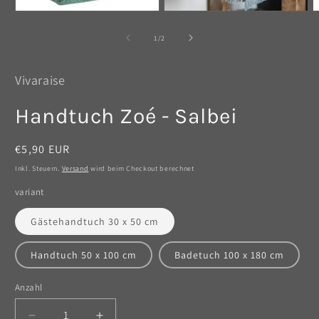
Medien
Medien
M
1
2
3
in
in
i
von
1
/
2
Modal
Modal
M
öffnen
öffnen
ö
Vivaraise
Handtuch Zoé - Salbei
Normaler
€5,90 EUR
Preis
Inkl. Steuern.
Versand
wird beim Checkout berechnet
variant
Gästehandtuch 30 x 50 cm
Handtuch 50 x 100 cm
Badetuch 100 x 180 cm
Anzahl
Anzahl