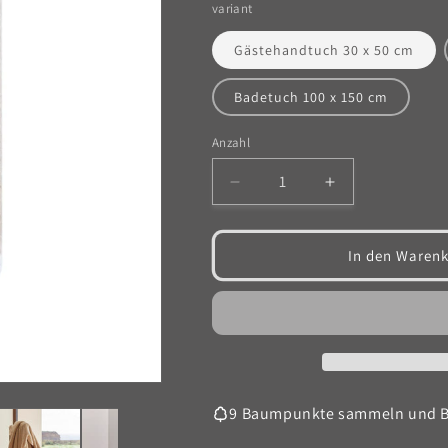
variant
Gästehandtuch 30 x 50 cm
Badetuch 100 x 150 cm
Anzahl
Anzahl
Verringere
Erhöhe
die
die
Menge
Menge
für
für
In den Warenk
Handtuch
Handtuch
DO
DO
ZERO
ZERO
-
-
natur
natur
9 Baumpunkte sammeln und 