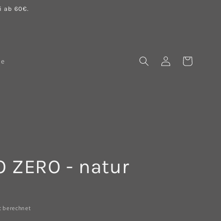
 ab 60€.
Einloggen
Warenkorb
le
 ZERO - natur
t berechnet