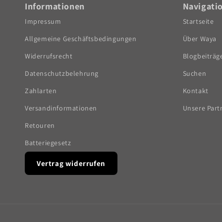
Informationen
Navigati
Impressum
Startseite
Allgemeine Geschäftsbedingungen
Über Waya
Widerrufsrecht
Blogbeiträg
Datenschutzbelehrung
Suchen
Zahlarten
Kontakt
Versandinformationen
Unsere Part
Retouren
Batteriegesetz
Vertrag widerrufen