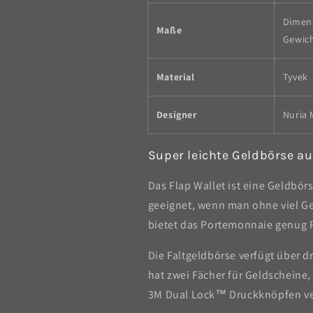
Dimens
Maße
Gewic
Material
Tyvek
Designer
Nuria 
Super leichte Geldbörse au
Das Flap Wallet ist eine Geldbör
geeignet, wenn man ohne viel Gep
bietet das Portemonnaie genug P
Die Faltgeldbörse verfügt über d
hat zwei Fächer für Geldscheine,
3M Dual Lock™ Druckknöpfen ve