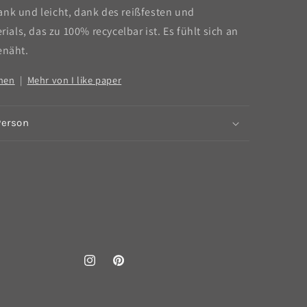
ank und leicht, dank des reißfesten und
ls, das zu 100% recycelbar ist. Es fühlt sich an
enäht.
ehen
|
Mehr von I like paper
Person
Instagram
Pinterest