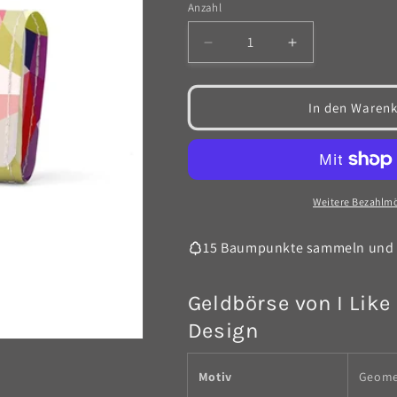
Anzahl
Anzahl
Verringere
Erhöhe
die
die
Menge
Menge
für
für
In den Warenk
Faltgeldbörse
Faltgeldbörse
-
-
Geometrical3
Geometrical3
Weitere Bezahlmö
15 Baumpunkte sammeln und 
Geldbörse von I Lik
Design
Motiv
Geome