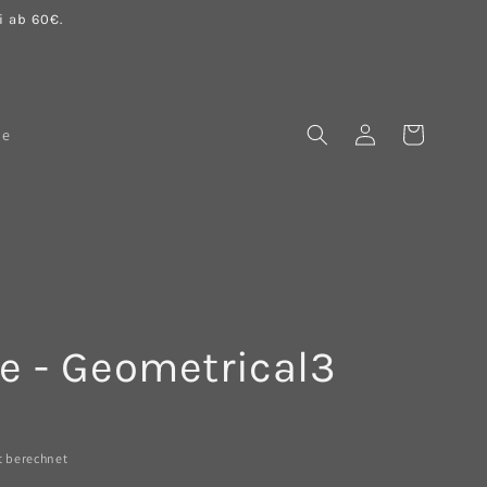
 ab 60€.
Einloggen
Warenkorb
le
e - Geometrical3
t berechnet