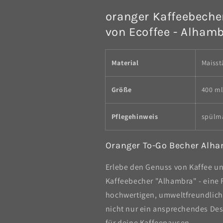
oranger Kaffeebeche
von Ecoffee - Alham
Material
Maisst
Größe
400 ml
Pflegehinweis
spülm
Oranger To-Go Becher Alha
Erlebe den Genuss von Kaffee u
Kaffeebecher "Alhambra" - eine F
hochwertigen, umweltfreundliche
nicht nur ein ansprechendes Des
für deine Kaffeepausen.