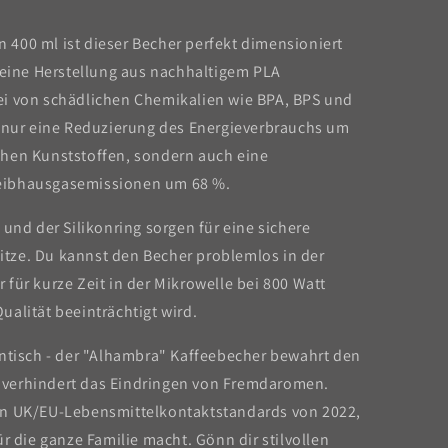
400 ml ist dieser Becher perfekt dimensioniert
 Seine Herstellung aus nachhaltigem PLA
 frei von schädlichen Chemikalien wie BPA, BPS und
t nur eine Reduzierung des Energieverbrauchs um
chen Kunststoffen, sondern auch eine
eibhausgasemissionen um 68 %.
 und der Silikonring sorgen für eine sichere
tze. Du kannst den Becher problemlos in der
für kurze Zeit in der Mikrowelle bei 800 Watt
alität beeinträchtigt wird.
entisch - der "Alhambra" Kaffeebecher bewahrt den
verhindert das Eindringen von Fremdaromen.
en UK/EU-Lebensmittelkontaktstandards von 2022,
r die ganze Familie macht. Gönn dir stilvollen