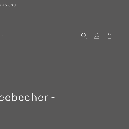
 ab 60€.
Einloggen
Warenkorb
le
eebecher -