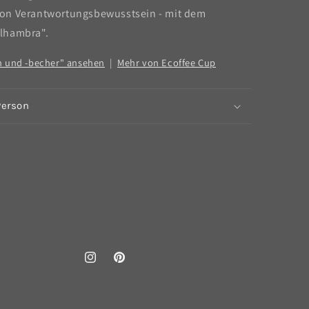
on Verantwortungsbewusstsein - mit dem
lhambra".
en und -becher" ansehen
|
Mehr von Ecoffee Cup
Person
Instagram
Pinterest