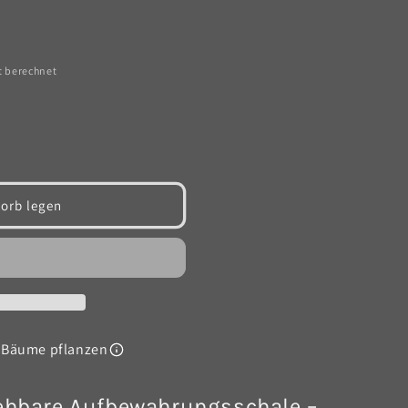
t berechnet
orb legen
sschale
 Bäume pflanzen
hbare Aufbewahrungsschale –