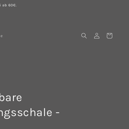
 ab 60€.
Einloggen
Warenkorb
le
bare
gsschale -