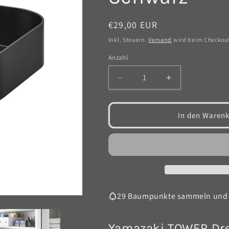
Normaler
€29,00 EUR
Preis
Inkl. Steuern.
Versand
wird beim Checkou
Anzahl
Anzahl
Verringere
Erhöhe
die
die
Menge
Menge
für
für
In den Warenk
TOWER
TOWER
Drehbare
Drehbare
Aufbewahrungsschale
Aufbewahrung
-
-
Schwarz
Schwarz
29 Baumpunkte sammeln und
Yamazaki TOWER Dre