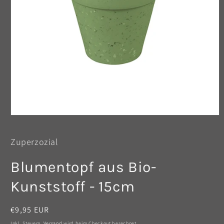
Medien
1
in
Zuperzozial
Modal
öffnen
Blumentopf aus Bio-
Kunststoff - 15cm
Normaler
€9,95 EUR
Preis
Inkl. Steuern.
Versand
wird beim Checkout berechnet