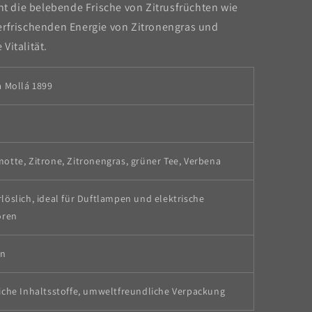
int die belebende Frische von Zitrusfrüchten wie
erfrischenden Energie von Zitronengras und
Vitalität.
a Mollá 1899
otte, Zitrone, Zitronengras, grüner Tee, Verbena
löslich, ideal für Duftlampen und elektrische
oren
en
iche Inhaltsstoffe, umweltfreundliche Verpackung