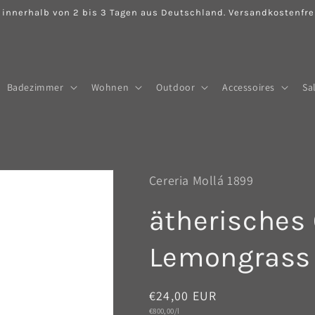
 innerhalb von 2 bis 3 Tagen aus Deutschland. Versandkostenfrei
Badezimmer
Wohnen
Outdoor
Accessoires
Sa
Cereria Mollá 1899
ätherisches 
Lemongrass
Normaler
€24,00 EUR
Grundpreis
€800,00/l
Preis