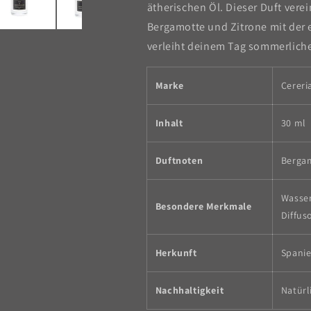
ätherischen Öl. Dieser Duft vere
Bergamotte und Zitrone mit der 
verleiht deinem Tag sommerliche 
Marke
Cereri
Inhalt
30 ml
Duftnoten
Bergam
Wasser
Besondere Merkmale
Diffus
Herkunft
Spani
Nachhaltigkeit
Natürl