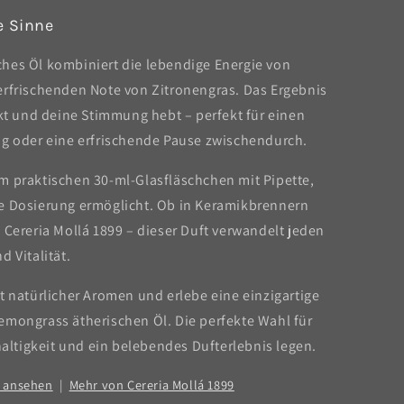
e Sinne
hes Öl kombiniert die lebendige Energie von
erfrischenden Note von Zitronengras. Das Ergebnis
ckt und deine Stimmung hebt – perfekt für einen
ag oder eine erfrischende Pause zwischendurch.
m praktischen 30-ml-Glasfläschchen mit Pipette,
e Dosierung ermöglicht. Ob in Keramikbrennern
 Cereria Mollá 1899 – dieser Duft verwandelt jeden
 Vitalität.
t natürlicher Aromen und erlebe eine einzigartige
emongrass ätherischen Öl. Die perfekte Wahl für
hhaltigkeit und ein belebendes Dufterlebnis legen.
" ansehen
|
Mehr von Cereria Mollá 1899