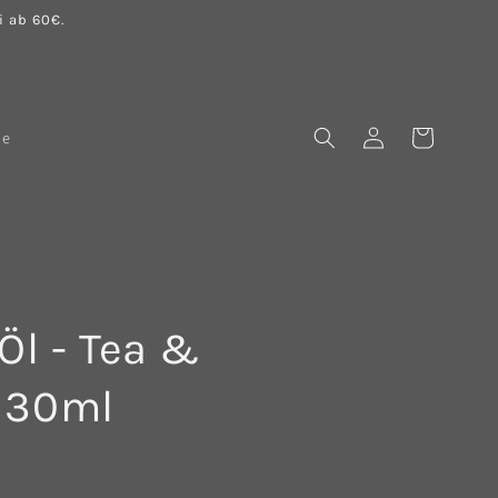
 ab 60€.
Einloggen
Warenkorb
le
Öl - Tea &
 30ml