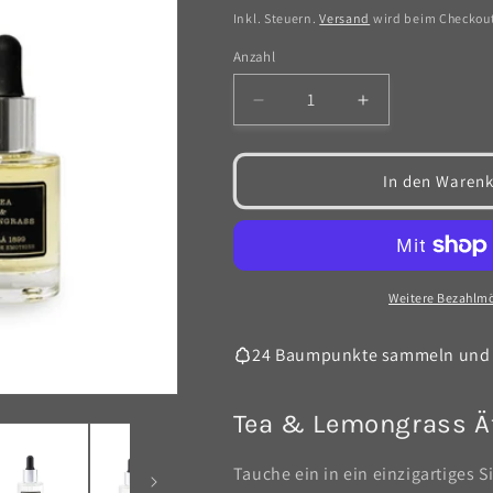
Inkl. Steuern.
Versand
wird beim Checkou
Anzahl
Anzahl
Verringere
Erhöhe
die
die
Menge
Menge
für
für
In den Warenk
ätherisches
ätherisches
Öl
Öl
-
-
Tea
Tea
&amp;
&amp;
Weitere Bezahlmö
Lemongrass
Lemongrass
30ml
30ml
24 Baumpunkte sammeln und
Tea & Lemongrass Ät
Tauche ein in ein einzigartiges