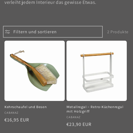
o
verleiht jedem Interieur das gewisse Etwas.
r
i
Filtern und sortieren
2 Produkte
e
:
Kehrschaufel und Besen
Metallregal – Retro-Küchenregal
mit Holzgriff
Anbieter:
CABANAZ
Anbieter:
CABANAZ
Normaler
€16,95 EUR
Normaler
€23,90 EUR
Preis
Preis